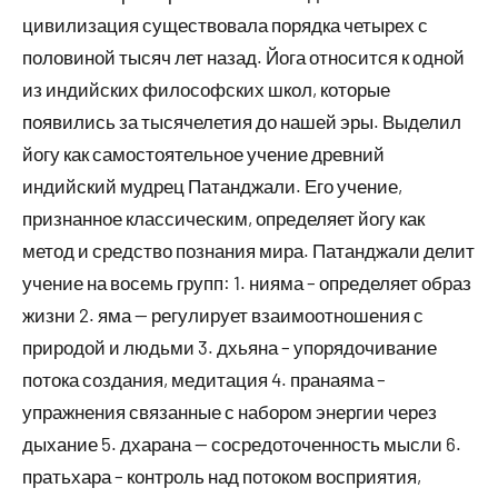
цивилизация существовала порядка четырех с
половиной тысяч лет назад. Йога относится к одной
из индийских философских школ, которые
появились за тысячелетия до нашей эры. Выделил
йогу как самостоятельное учение древний
индийский мудрец Патанджали. Его учение,
признанное классическим, определяет йогу как
метод и средство познания мира. Патанджали делит
учение на восемь групп: 1. нияма – определяет образ
жизни 2. яма — регулирует взаимоотношения с
природой и людьми 3. дхьяна – упорядочивание
потока создания, медитация 4. пранаяма –
упражнения связанные с набором энергии через
дыхание 5. дхарана — сосредоточенность мысли 6.
пратьхара – контроль над потоком восприятия,