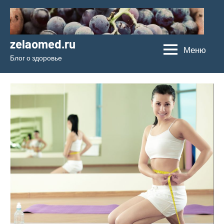
Перейти
к
содержимому
zelaomed.ru
Меню
Блог о здоровье