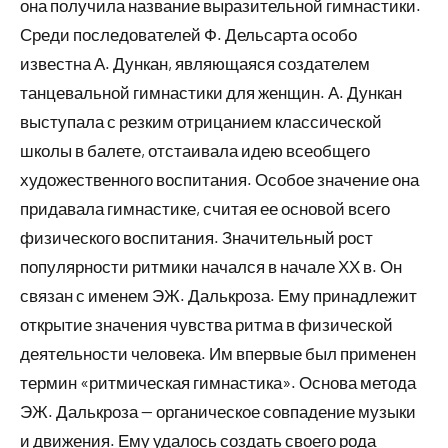
она получила название выразительной гимнастики.
Среди последователей Ф. Дельсарта особо
известна А. Дункан, являющаяся создателем
танцевальной гимнастики для женщин. А. Дункан
выступала с резким отрицанием классической
школы в балете, отстаивала идею всеобщего
художественного воспитания. Особое значение она
придавала гимнастике, считая ее основой всего
физического воспитания. Значительный рост
популярности ритмики начался в начале ХХ в. Он
связан с именем ЭЖ. Далькроза. Ему принадлежит
открытие значения чувства ритма в физической
деятельности человека. Им впервые был применен
термин «ритмическая гимнастика». Основа метода
ЭЖ. Далькроза — органическое совпадение музыки
и движения. Ему удалось создать своего рода