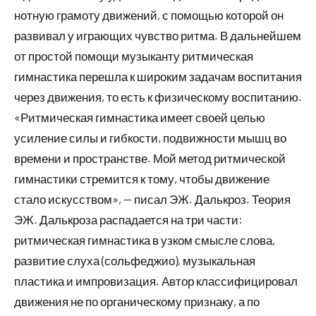
нотную грамоту движений, с помощью которой он
развивал у играющих чувство ритма. В дальнейшем
от простой помощи музыканту ритмическая
гимнастика перешла к широким задачам воспитания
через движения, то есть к физическому воспитанию.
«Ритмическая гимнастика имеет своей целью
усиление силы и гибкости, подвижности мышц во
времени и пространстве. Мой метод ритмической
гимнастики стремится к тому, чтобы движение
стало искусством», — писал ЭЖ. Далькроз. Теория
ЭЖ. Далькроза распадается на три части:
ритмическая гимнастика в узком смысле слова,
развитие слуха (сольфеджио), музыкальная
пластика и импровизация. Автор классифицировал
движения не по органическому признаку, а по