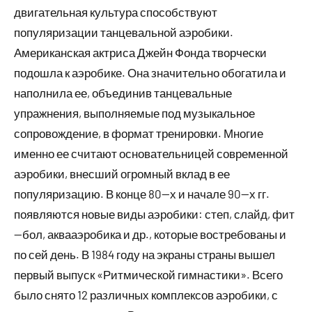
двигательная культура способствуют
популяризации танцевальной аэробики.
Американская актриса Джейн Фонда творчески
подошла к аэробике. Она значительно обогатила и
наполнила ее, объединив танцевальные
упражнения, выполняемые под музыкальное
сопровождение, в формат тренировки. Многие
именно ее считают основательницей современной
аэробики, внесший огромный вклад в ее
популяризацию. В конце 80—х и начале 90—х гг.
появляются новые виды аэробики: степ, слайд, фит
—бол, аквааэробика и др., которые востребованы и
по сей день. В 1984 году на экраны страны вышел
первый выпуск «Ритмической гимнастики». Всего
было снято 12 различных комплексов аэробики, с