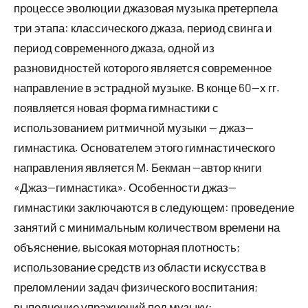
процессе эволюции джазовая музыка претерпела
три этапа: классического джаза, период свинга и
период современного джаза, одной из
разновидностей которого является современное
направление в эстрадной музыке. В конце 60—х гг.
появляется новая форма гимнастики с
использованием ритмичной музыки — джаз—
гимнастика. Основателем этого гимнастического
направления является М. Бекман —автор книги
«Джаз—гимнастика». Особенности джаз—
гимнастики заключаются в следующем: проведение
занятий с минимальным количеством времени на
объяснение, высокая моторная плотность;
использование средств из области искусства в
преломлении задач физического воспитания;
выполнение упражнений под музыку;