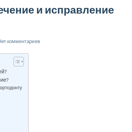
ечение и исправление
Нет комментариев
ей?
ние?
 ортодонту