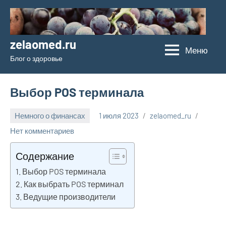
Перейти
к
содержимому
zelaomed.ru
Меню
Блог о здоровье
Выбор POS терминала
Немного о финансах
1 июля 2023
zelaomed_ru
Нет комментариев
Содержание
Выбор POS терминала
Как выбрать POS терминал
Ведущие производители