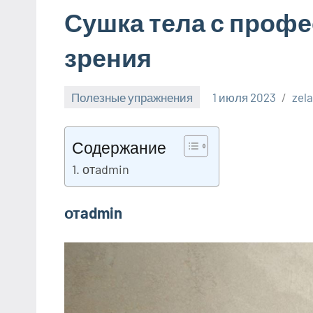
Сушка тела с проф
зрения
Полезные упражнения
1 июля 2023
zel
Содержание
отadmin
отadmin