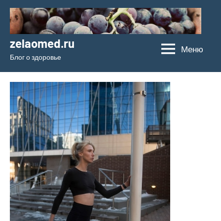
Перейти
к
содержимому
zelaomed.ru
Меню
Блог о здоровье