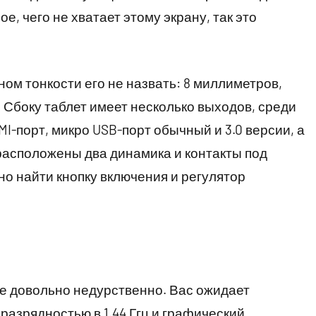
е, чего не хватает этому экрану, так это
ном тонкости его не назвать: 8 миллиметров,
 Сбоку таблет имеет несколько выходов, среди
I-порт, микро USB-порт обычный и 3.0 версии, а
 расположены два динамика и контакты под
но найти кнопку включения и регулятор
се довольно недурственно. Вас ожидает
 разрядностью в 1.44 Ггц и графический