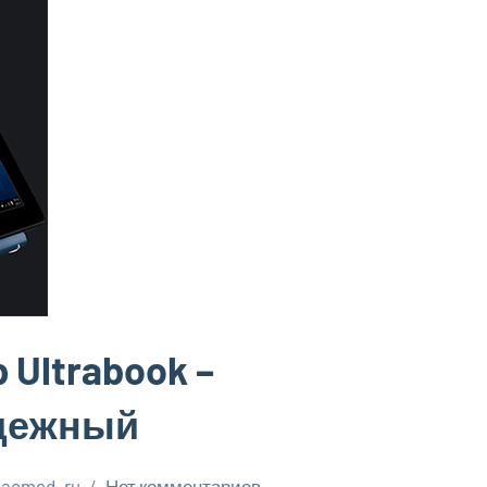
p Ultrabook –
адежный
laomed_ru
Нет комментариев