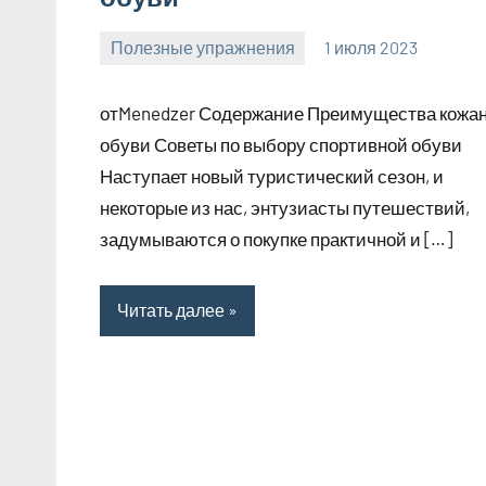
Полезные упражнения
1 июля 2023
zelaomed_ru
Нет
комментариев
отMenedzer Содержание Преимущества кожа
обуви Советы по выбору спортивной обуви
Наступает новый туристический сезон, и
некоторые из нас, энтузиасты путешествий,
задумываются о покупке практичной и […]
Читать далее