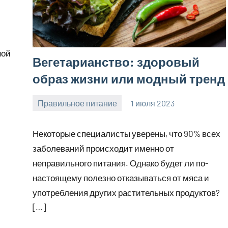
ной
Вегетарианство: здоровый
образ жизни или модный тренд
Правильное питание
1 июля 2023
zelaomed_ru
Нет
комментариев
Некоторые специалисты уверены, что 90% всех
заболеваний происходит именно от
неправильного питания. Однако будет ли по-
настоящему полезно отказываться от мяса и
употребления других растительных продуктов?
[…]