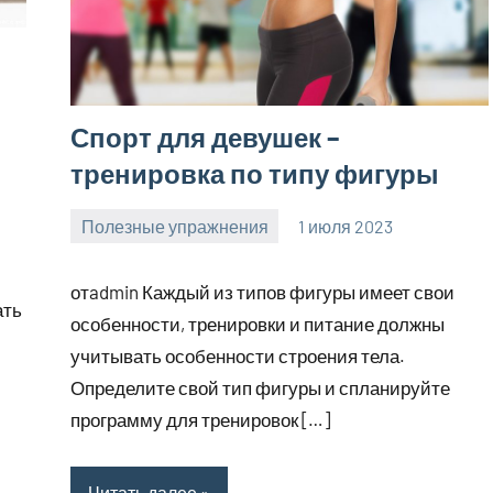
Спорт для девушек –
тренировка по типу фигуры
Полезные упражнения
1 июля 2023
zelaomed_ru
Нет
комментариев
отadmin Каждый из типов фигуры имеет свои
ать
особенности, тренировки и питание должны
учитывать особенности строения тела.
Определите свой тип фигуры и спланируйте
программу для тренировок […]
Читать далее