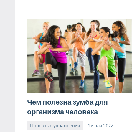
Чем полезна зумба для
организма человека
Полезные упражнения
1 июля 2023
zelaomed_ru
Нет