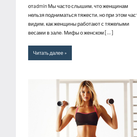
комментариев
отadmin Мы часто слышим, что женщинам
нельзя подниматься тяжести, но при этом час
видим, как женщины работают с тяжелыми
весами в зале. Мифы о женском […]
Читать далее