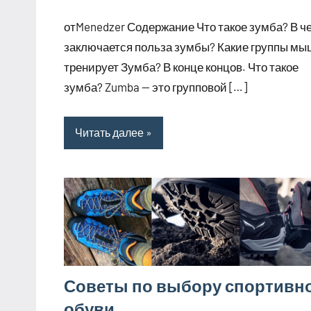
комментариев
отMenedzer Содержание Что такое зумба? В ч
заключается польза зумбы? Какие группы м
тренирует Зумба? В конце концов. Что такое
зумба? Zumba — это групповой […]
Читать далее
Советы по выбору спортивн
обуви