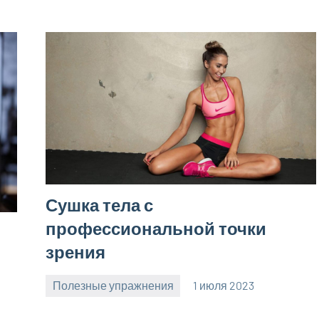
Сушка тела с
профессиональной точки
зрения
Полезные упражнения
1 июля 2023
zelaomed_ru
Нет
комментариев