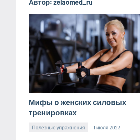
Автор:
zelaomed_ru
Мифы о женских силовых
тренировках
Полезные упражнения
1 июля 2023
zelaomed_ru
Нет